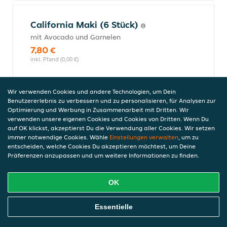
California Maki (6 Stück)
mit Avocado und Garnelen
7,80 €
inkl. Pfand (0,00 €)
Wir verwenden Cookies und andere Technologien, um Dein
Oshinko Maki (12 Stück)
Benutzererlebnis zu verbessern und zu personalisieren, für Analysen zur
Optimierung und Werbung in Zusammenarbeit mit Dritten. Wir
mit Rettich
verwenden unsere eigenen Cookies und Cookies von Dritten. Wenn Du
8,50 €
auf OK klickst, akzeptierst Du die Verwendung aller Cookies. Wir setzen
inkl. Pfand (0,00 €)
immer notwendige Cookies. Wähle
Einstellungen verwalten
, um zu
entscheiden, welche Cookies Du akzeptieren möchtest, um Deine
Präferenzen anzupassen und um weitere Informationen zu finden.
Oshinko Maki (6 Stück)
OK
mit Rettich
4,50 €
Online Essen Bestellen
Essentielle
inkl. Pfand (0,00 €)